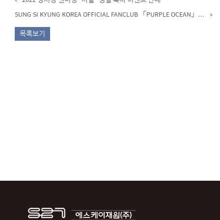
SUNG SI KYUNG KOREA OFFICIAL FANCLUB 「PURPLE OCEAN」 웰컴키트 배송 지연 안내 / Notice regarding the Delay of Welcome Kit Delivery
»
목록보기