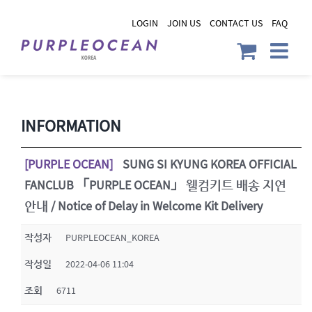
Skip
LOGIN
JOIN US
CONTACT US
FAQ
to
content
INFORMATION
[PURPLE OCEAN]
SUNG SI KYUNG KOREA OFFICIAL
FANCLUB 「PURPLE OCEAN」 웰컴키트 배송 지연
안내 / Notice of Delay in Welcome Kit Delivery
작성자
PURPLEOCEAN_KOREA
작성일
2022-04-06 11:04
조회
6711