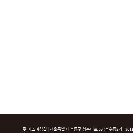
(주)에스이십칠 | 서울특별시 성동구 성수이로 69 (성수동2가), 301