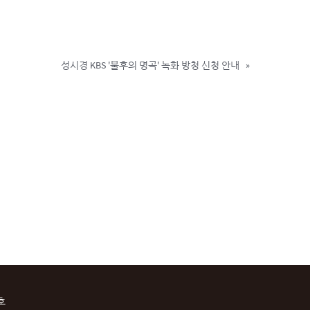
성시경 KBS '불후의 명곡' 녹화 방청 신청 안내
»
호