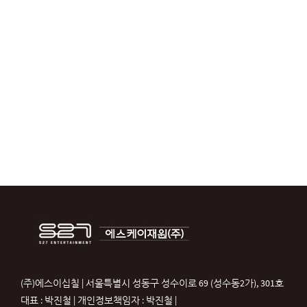
(주)에스이십칠 | 서울특별시 성동구 성수이로 69 (성수동2가), 301호
대표 : 박진철 | 개인정보책임자 : 박진철 |