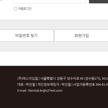
자동로그인
비밀번호 찾기
회원가입
(주)에스이십칠 | 서울특별시 성동구 성수이로 69 (성수동2가), 301
대표 : 박진철 | 개인정보책임자 : 박진철 |
사업자등록번호 504-81-987
E-mail : fanclub.kr@s27ent.com