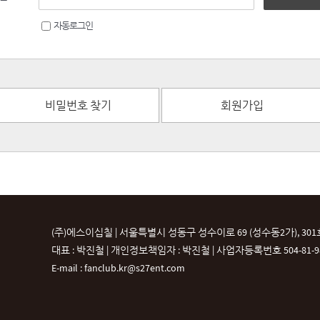
자동로그인
비밀번호 찾기
회원가입
(주)에스이십칠 | 서울특별시 성동구 성수이로 69 (성수동2가), 301
대표 : 박진철 | 개인정보책임자 : 박진철 |
사업자등록번호 504-81-987
E-mail : fanclub.kr@s27ent.com