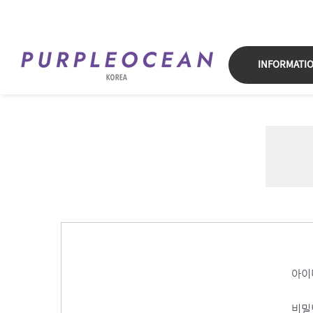
Skip
to
content
INFORMATI
아이
비밀