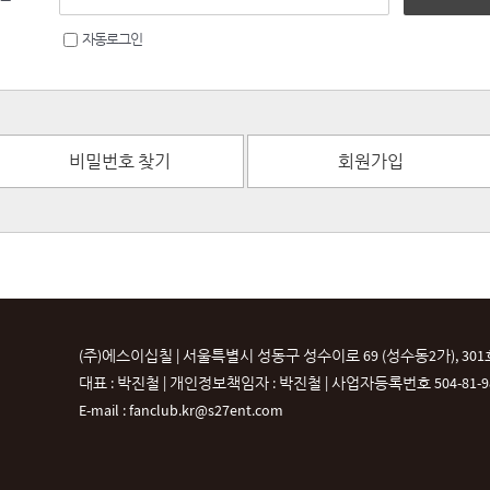
자동로그인
비밀번호 찾기
회원가입
(주)에스이십칠 | 서울특별시 성동구 성수이로 69 (성수동2가), 301
대표 : 박진철 | 개인정보책임자 : 박진철 |
사업자등록번호 504-81-987
E-mail : fanclub.kr@s27ent.com