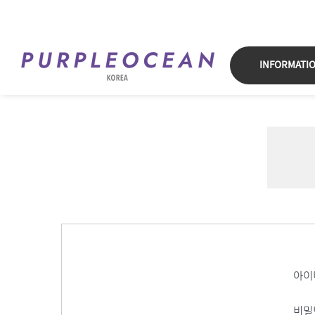
Skip
to
content
INFORMATI
아이
비밀