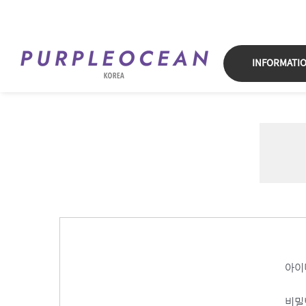
Skip
to
content
INFORMATI
아이
비밀