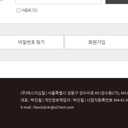
자동로그인
비밀번호 찾기
회원가입
(주)에스이십칠 | 서울특별시 성동구 성수이로 69 (성수동2가), 301
대표 : 박진철 | 개인정보책임자 : 박진철 |
사업자등록번호 504-81-987
E-mail : fanclub.kr@s27ent.com