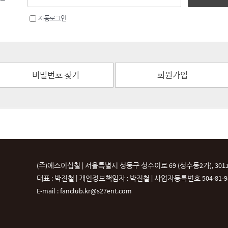
자동로그인
비밀번호 찾기
회원가입
(주)에스이십칠 | 서울특별시 성동구 성수이로 69 (성수동2가), 301
대표 : 박진철 | 개인정보책임자 : 박진철 |
사업자등록번호 504-81-987
E-mail : fanclub.kr@s27ent.com