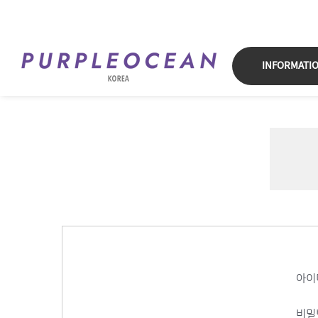
Skip
to
content
INFORMATI
아이
비밀