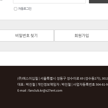
자동로그인
비밀번호 찾기
회원가입
(주)에스이십칠 | 서울특별시 성동구 성수이로 69 (성수동2가), 301
대표 : 박진철 | 개인정보책임자 : 박진철 |
사업자등록번호 504-81-987
E-mail : fanclub.kr@s27ent.com