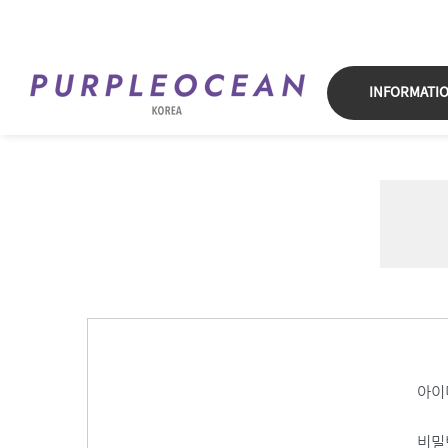
Skip
to
content
INFORMATI
아이
비밀