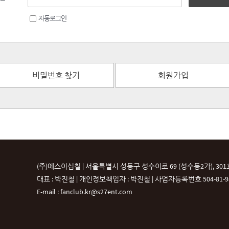
자동로그인
비밀번호 찾기
회원가입
(주)에스이십칠 | 서울특별시 성동구 성수이로 69 (성수동2가), 301
대표 : 박진철 | 개인정보책임자 : 박진철 |
사업자등록번호 504-81-987
E-mail : fanclub.kr@s27ent.com