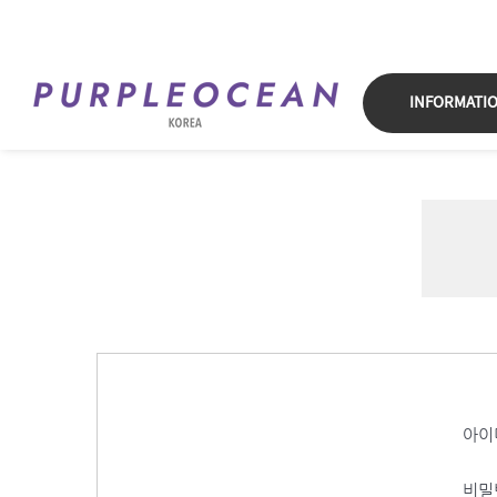
Skip
to
content
INFORMATI
아이
비밀