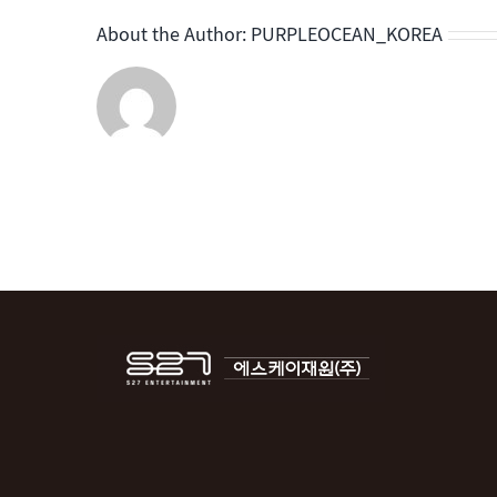
플
오
About the Author:
PURPLEOCEAN_KOREA
션
코
리
아
의
차
이
점
은
무
엇
인
가
요?