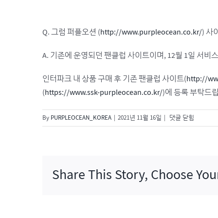
Q. 그럼 퍼플오션 (
http://www.purpleocean.co.kr/
) 
A. 기존에 운영되던 팬클럽 사이트이며, 12월 1일 서비
인터파크 내 상품 구매 후 기존 팬클럽 사이트(
http://ww
(
https://www.ssk-purpleocean.co.kr/
)에 등록 부탁드
Q.
By
PURPLEOCEAN_KOREA
|
2021년 11월 16일
|
댓글 닫힘
기
존
퍼
플
Share This Story, Choose You
오
션
과
퍼