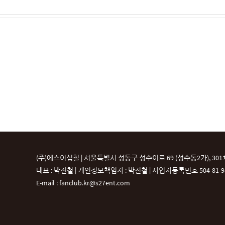
(주)에스이십칠 | 서울특별시 성동구 성수이로 69 (성수동2가), 301
대표 : 박진철 | 개인정보책임자 : 박진철 |
사업자등록번호 504-81-987
E-mail : fanclub.kr@s27ent.com