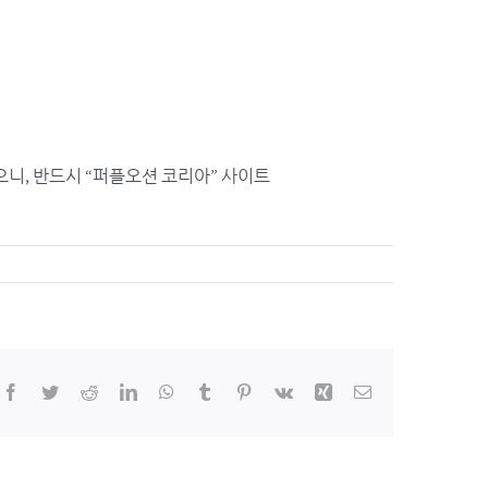
으니, 반드시 “퍼플오션 코리아” 사이트
Facebook
Twitter
Reddit
LinkedIn
WhatsApp
Tumblr
Pinterest
Vk
Xing
이
메
일