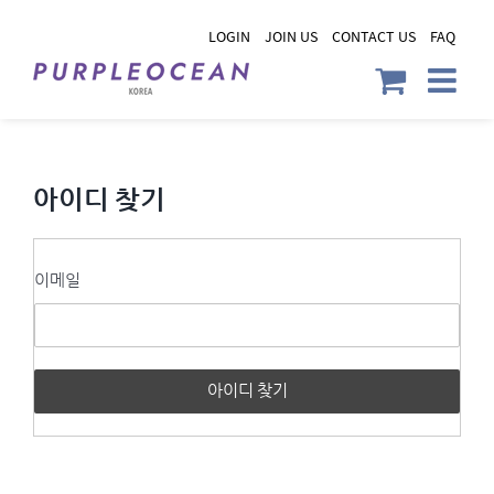
Skip
LOGIN
JOIN US
CONTACT US
FAQ
to
content
아이디 찾기
이메일