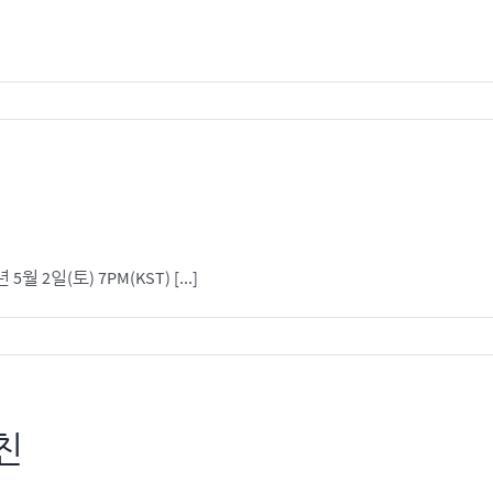
2일(토) 7PM(KST) [...]
친