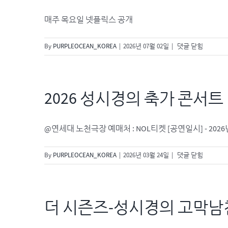
—
SPRING
매주 목요일 넷플릭스 공개
2026」
[Netflix]
By
PURPLEOCEAN_KOREA
|
2026년 07월 02일
|
댓글 닫힘
미
친
맛
집
2026 성시경의 축가 콘서트
시
즌
6
@연세대 노천극장 예매처 : NOL티켓 [공연일시] - 2026년 5월 
2026
By
PURPLEOCEAN_KOREA
|
2026년 03월 24일
|
댓글 닫힘
성
시
경
의
더 시즌즈-성시경의 고막남
축
가