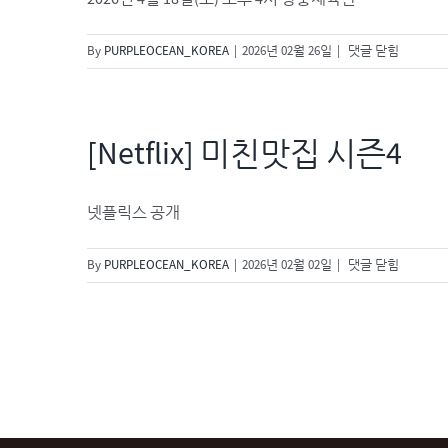
2026
By
PURPLEOCEAN_KOREA
|
2026년 02월 26일
|
댓글 닫힘
성
시
경
팬
[Netflix] 미친맛집 시즌4
미
팅
“사
넷플릭스 공개
월”
[Netflix]
By
PURPLEOCEAN_KOREA
|
2026년 02월 02일
|
댓글 닫힘
미
친
맛
집
시
즌
4