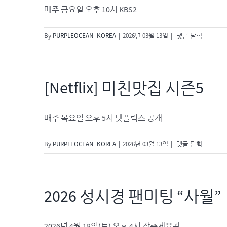
콘
매주 금요일 오후 10시 KBS2
서
트
더
By
PURPLEOCEAN_KOREA
|
2026년 03월 13일
|
댓글 닫힘
시
즌
즈-
성
[Netflix] 미친맛집 시즌5
시
경
의
매주 목요일 오후 5시 넷플릭스 공개
고
막
[Netflix]
By
PURPLEOCEAN_KOREA
|
2026년 03월 13일
|
댓글 닫힘
남
미
친
친
맛
집
2026 성시경 팬미팅 “사월”
시
즌
5
2026년 4월 18일(토) 오후 4시 장충체육관