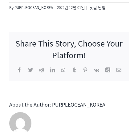
결
By
PURPLEOCEAN_KOREA
|
2022년 12월 01일
|
댓글 닫힘
혼
에
진
심
Share This Story, Choose Your
Platform!
Facebook
Twitter
Reddit
LinkedIn
WhatsApp
Tumblr
Pinterest
Vk
Xing
이
메
일
About the Author:
PURPLEOCEAN_KOREA