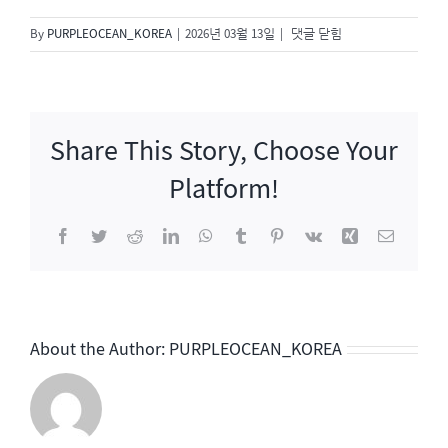
더
By
PURPLEOCEAN_KOREA
|
2026년 03월 13일
|
댓글 닫힘
시
즌
즈-
성
Share This Story, Choose Your
시
경
Platform!
의
고
Facebook
Twitter
Reddit
LinkedIn
WhatsApp
Tumblr
Pinterest
Vk
Xing
이
막
메
남
일
친
About the Author:
PURPLEOCEAN_KOREA