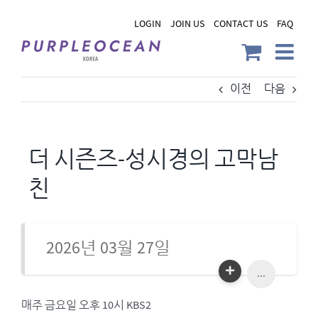
Skip
LOGIN
JOIN US
CONTACT US
FAQ
to
content
이전
다음
더 시즌즈-성시경의 고막남
친
2026년 03월 27일
...
매주 금요일 오후 10시 KBS2