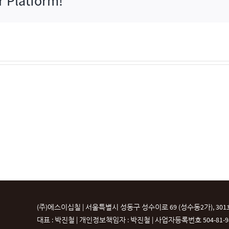
r Platform!
(주)에스이십칠 | 서울특별시 성동구 성수이로 69 (성수동2가), 301
대표 : 박진철 | 개인정보책임자 : 박진철 |
사업자등록번호 504-81-987