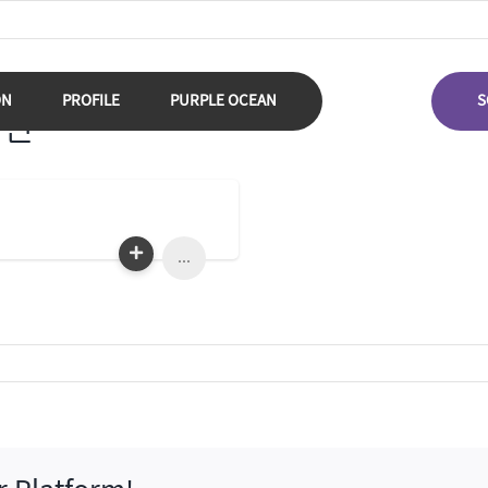
ON
PROFILE
PURPLE OCEAN
S
남친
...