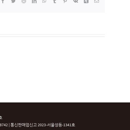
Facebook
Twitter
Reddit
LinkedIn
WhatsApp
Tumblr
Pinterest
Vk
Xing
이
메
일
호
42 |
통신판매업신고 2023-서울성동-1341호