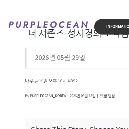
Skip
to
content
INFORMATI
더 시즌즈-성시경의 고막
2026년 05월 29일
매주 금요일 오후 10시 KBS2
더
By
PURPLEOCEAN_KOREA
|
2026년 03월 13일
|
댓글 닫힘
시
즌
즈-
성
시