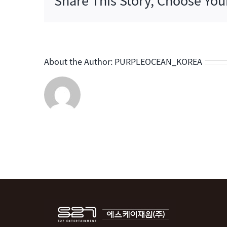
Share This Story, Choose You
경
의
고
막
남
About the Author:
PURPLEOCEAN_KOREA
친