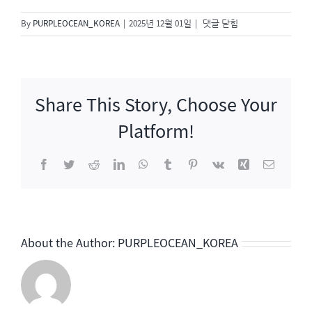
드
By
PURPLEOCEAN_KOREA
|
2025년 12월 01일
|
댓글 닫힘
라
마
「경
도
Share This Story, Choose Your
를
기
Platform!
다
리
Facebook
Twitter
Reddit
LinkedIn
WhatsApp
Tumblr
Pinterest
Vk
Xing
이
며」
메
OST
일
발
매
About the Author:
PURPLEOCEAN_KOREA