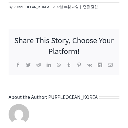
라
By
PURPLEOCEAN_KOREA
|
2022년 04월 28일
|
댓글 닫힘
디
오
스
타
Share This Story, Choose Your
Platform!
Facebook
Twitter
Reddit
LinkedIn
WhatsApp
Tumblr
Pinterest
Vk
Xing
이
메
일
About the Author:
PURPLEOCEAN_KOREA