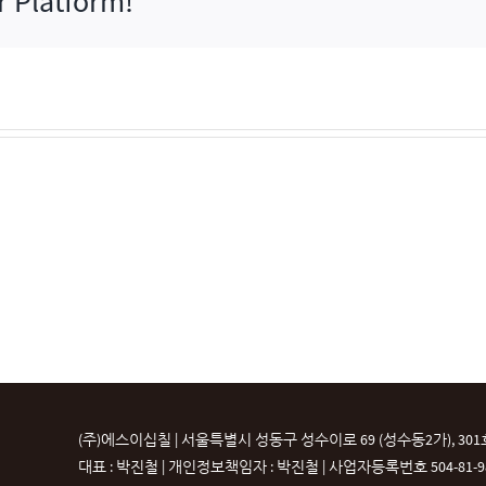
r Platform!
(주)에스이십칠 | 서울특별시 성동구 성수이로 69 (성수동2가), 301
대표 : 박진철 | 개인정보책임자 : 박진철 |
사업자등록번호 504-81-987