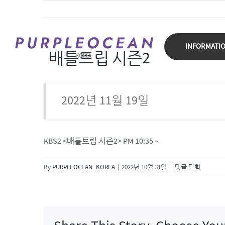
Skip
to
content
INFORMATI
배틀트립 시즌2
2022년 11월 19일
KBS2 <배틀트립 시즌2> PM 10:35 ~
배
By
PURPLEOCEAN_KOREA
|
2022년 10월 31일
|
댓글 닫힘
틀
트
립
시
즌