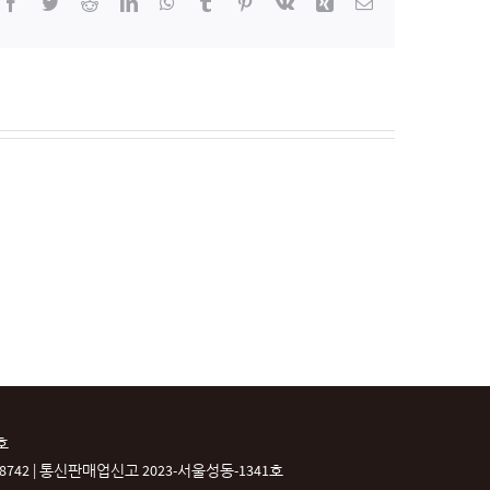
Facebook
Twitter
Reddit
LinkedIn
WhatsApp
Tumblr
Pinterest
Vk
Xing
이
메
일
호
42 |
통신판매업신고 2023-서울성동-1341호