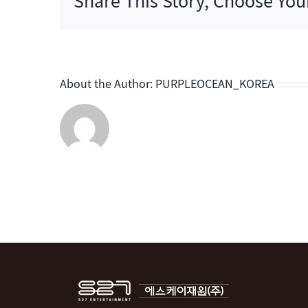
Share This Story, Choose You
2
About the Author:
PURPLEOCEAN_KOREA