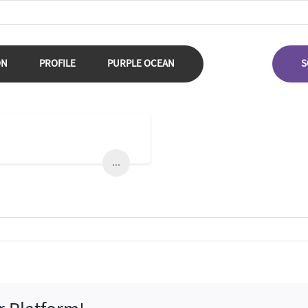
ON
PROFILE
PURPLE OCEAN
S
...