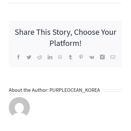
틀
트
립
시
Share This Story, Choose Your
즌
2
Platform!
Facebook
Twitter
Reddit
LinkedIn
WhatsApp
Tumblr
Pinterest
Vk
Xing
이
메
일
About the Author:
PURPLEOCEAN_KOREA