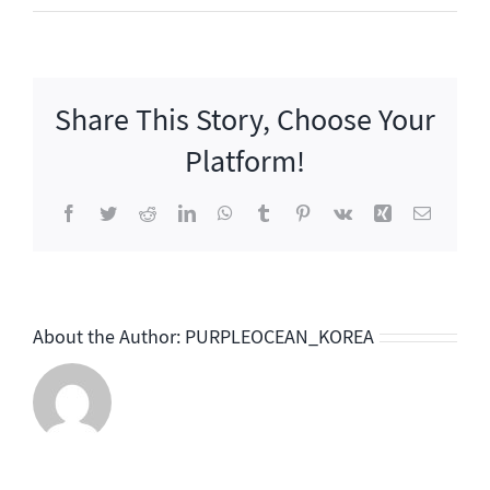
틀
트
립
시
Share This Story, Choose Your
즌
2
Platform!
Facebook
Twitter
Reddit
LinkedIn
WhatsApp
Tumblr
Pinterest
Vk
Xing
이
메
일
About the Author:
PURPLEOCEAN_KOREA