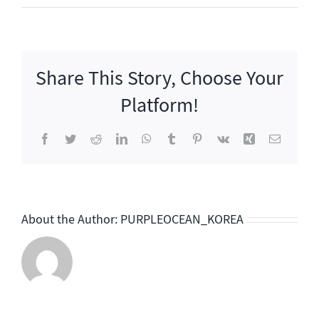
틀
트
립
시
Share This Story, Choose Your
즌
2
Platform!
Facebook
Twitter
Reddit
LinkedIn
WhatsApp
Tumblr
Pinterest
Vk
Xing
이
메
일
About the Author:
PURPLEOCEAN_KOREA