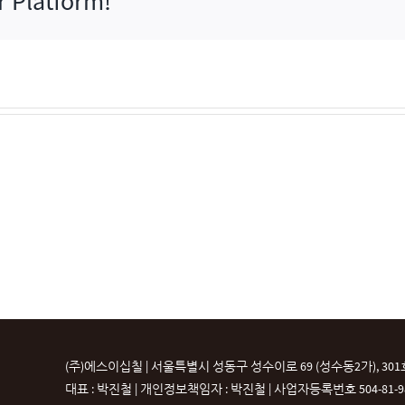
r Platform!
(주)에스이십칠 | 서울특별시 성동구 성수이로 69 (성수동2가), 301
대표 : 박진철 | 개인정보책임자 : 박진철 |
사업자등록번호 504-81-987