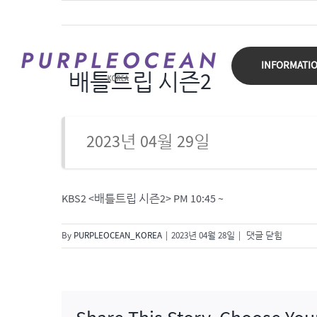
Skip
to
content
INFORMATI
배틀트립 시즌2
2023년 04월 29일
KBS2 <배틀트립 시즌2> PM 10:45 ~
배
By
PURPLEOCEAN_KOREA
|
2023년 04월 28일
|
댓글 닫힘
틀
트
립
시
즌