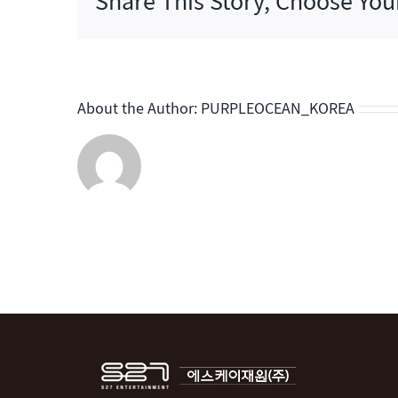
Share This Story, Choose You
2
About the Author:
PURPLEOCEAN_KOREA