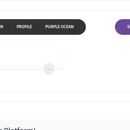
ON
PROFILE
PURPLE OCEAN
S
...