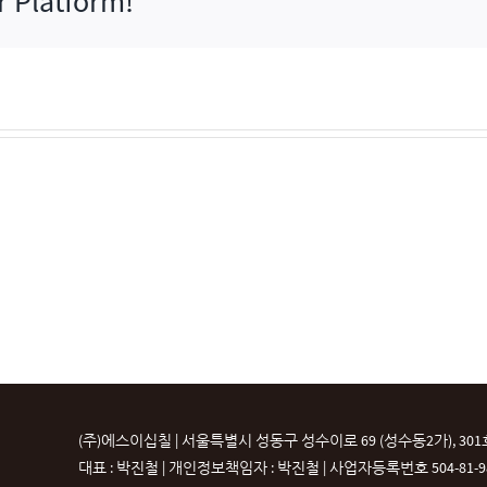
r Platform!
(주)에스이십칠 | 서울특별시 성동구 성수이로 69 (성수동2가), 301
대표 : 박진철 | 개인정보책임자 : 박진철 |
사업자등록번호 504-81-987