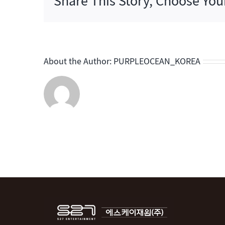
Share This Story, Choose You
2
About the Author:
PURPLEOCEAN_KOREA