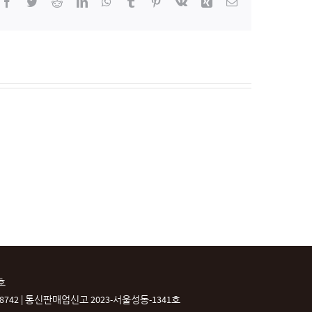
Facebook
Twitter
Reddit
LinkedIn
WhatsApp
Tumblr
Pinterest
Vk
Xing
이
메
일
호
42 |
통신판매업신고 2023-서울성동-1341호