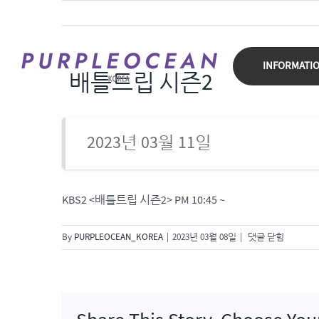
Skip
to
content
INFORMATI
배틀트립 시즌2
2023년 03월 11일
KBS2 <배틀트립 시즌2> PM 10:45 ~
배
By
PURPLEOCEAN_KOREA
|
2023년 03월 08일
|
댓글 닫힘
틀
트
립
시
즌