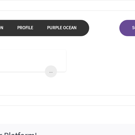
ON
PROFILE
PURPLE OCEAN
S
...