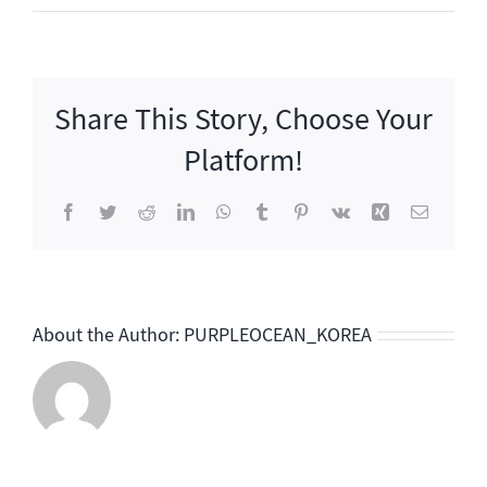
틀
트
립
시
Share This Story, Choose Your
즌
2
Platform!
Facebook
Twitter
Reddit
LinkedIn
WhatsApp
Tumblr
Pinterest
Vk
Xing
이
메
일
About the Author:
PURPLEOCEAN_KOREA