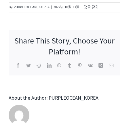
결
By
PURPLEOCEAN_KOREA
|
2022년 10월 13일
|
댓글 닫힘
혼
에
진
심
Share This Story, Choose Your
Platform!
Facebook
Twitter
Reddit
LinkedIn
WhatsApp
Tumblr
Pinterest
Vk
Xing
이
메
일
About the Author:
PURPLEOCEAN_KOREA