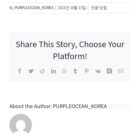
결
By
PURPLEOCEAN_KOREA
|
2022년 10월 13일
|
댓글 닫힘
혼
에
진
심
Share This Story, Choose Your
Platform!
Facebook
Twitter
Reddit
LinkedIn
WhatsApp
Tumblr
Pinterest
Vk
Xing
이
메
일
About the Author:
PURPLEOCEAN_KOREA