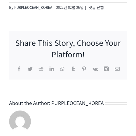
백
By
PURPLEOCEAN_KOREA
|
2022년 02월 25일
|
댓글 닫힘
종
원
클
라
Share This Story, Choose Your
쓰
Platform!
Facebook
Twitter
Reddit
LinkedIn
WhatsApp
Tumblr
Pinterest
Vk
Xing
이
메
일
About the Author:
PURPLEOCEAN_KOREA