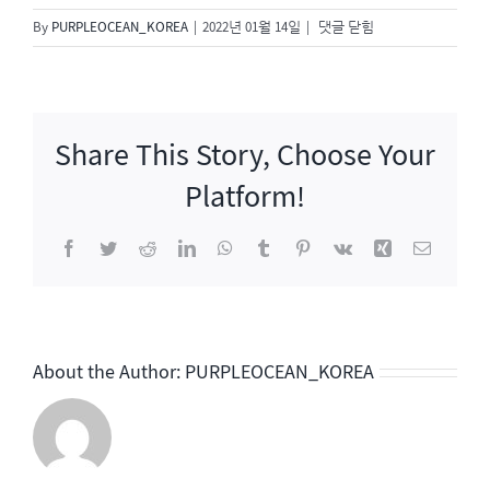
백
By
PURPLEOCEAN_KOREA
|
2022년 01월 14일
|
댓글 닫힘
종
원
클
라
Share This Story, Choose Your
쓰
Platform!
Facebook
Twitter
Reddit
LinkedIn
WhatsApp
Tumblr
Pinterest
Vk
Xing
이
메
일
About the Author:
PURPLEOCEAN_KOREA