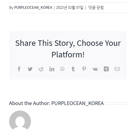
백
By
PURPLEOCEAN_KOREA
|
2022년 02월 07일
|
댓글 닫힘
종
원
클
라
Share This Story, Choose Your
쓰
Platform!
Facebook
Twitter
Reddit
LinkedIn
WhatsApp
Tumblr
Pinterest
Vk
Xing
이
메
일
About the Author:
PURPLEOCEAN_KOREA