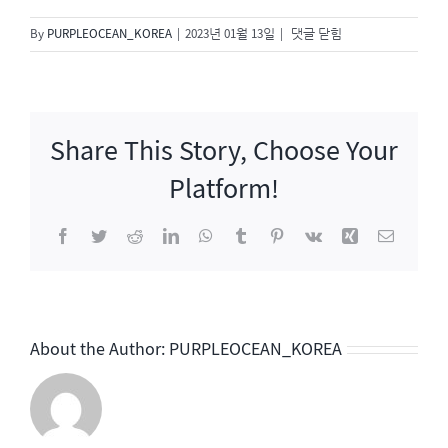
설
By
PURPLEOCEAN_KOREA
|
2023년 01월 13일
|
댓글 닫힘
특
집
<
자,
Share This Story, Choose Your
오
늘
Platform!
은
-
Facebook
Twitter
Reddit
LinkedIn
WhatsApp
Tumblr
Pinterest
Vk
Xing
이
성
메
시
일
경
with
friends>
About the Author:
PURPLEOCEAN_KOREA