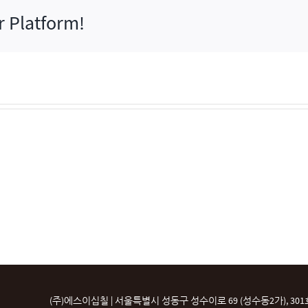
r Platform!
(주)에스이십칠 | 서울특별시 성동구 성수이로 69 (성수동2가), 301