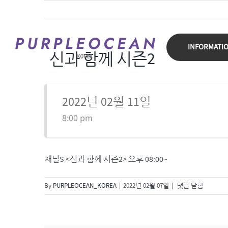
Skip
to
content
INFORMATI
신과 함께 시즌2
2022년 02월 11일
8:00 pm
채널S <신과 함께 시즌2> 오후 08:00~
신
By
PURPLEOCEAN_KOREA
|
2022년 02월 07일
|
댓글 닫힘
과
함
께