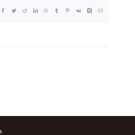
Facebook
Twitter
Reddit
LinkedIn
WhatsApp
Tumblr
Pinterest
Vk
Xing
이
메
일
호