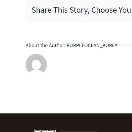
시
Share This Story, Choose You
즌
2
About the Author:
PURPLEOCEAN_KOREA