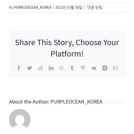
신
By
PURPLEOCEAN_KOREA
|
2022년 03월 30일
|
댓글 닫힘
과
함
께
시
Share This Story, Choose Your
즌
3
Platform!
Facebook
Twitter
Reddit
LinkedIn
WhatsApp
Tumblr
Pinterest
Vk
Xing
이
메
일
About the Author:
PURPLEOCEAN_KOREA