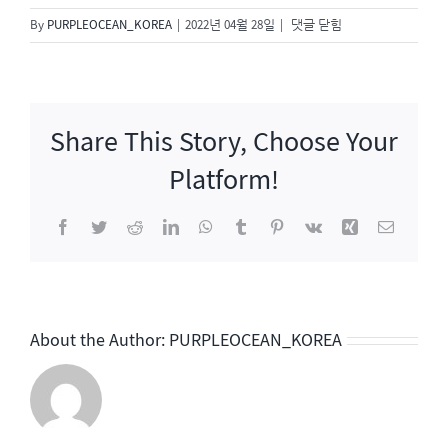
신
By
PURPLEOCEAN_KOREA
|
2022년 04월 28일
|
댓글 닫힘
과
함
께
3
Share This Story, Choose Your
Platform!
Facebook
Twitter
Reddit
LinkedIn
WhatsApp
Tumblr
Pinterest
Vk
Xing
이
메
일
About the Author:
PURPLEOCEAN_KOREA