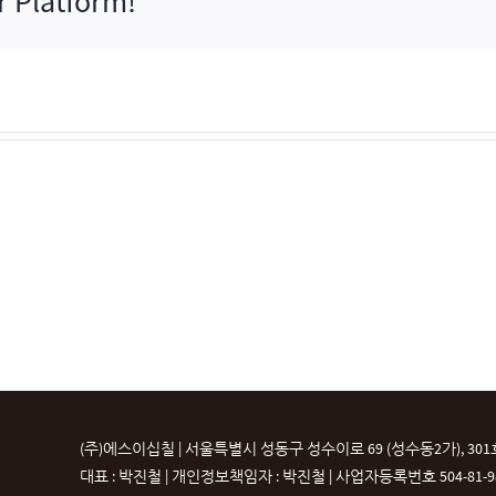
r Platform!
(주)에스이십칠 | 서울특별시 성동구 성수이로 69 (성수동2가), 301
대표 : 박진철 | 개인정보책임자 : 박진철 |
사업자등록번호 504-81-987