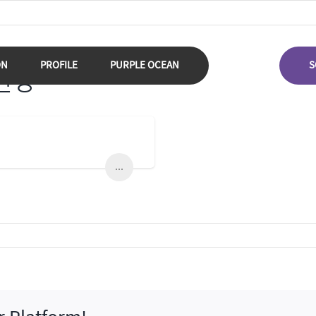
ON
PROFILE
PURPLE OCEAN
S
타탄생
...