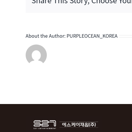
Share This Story, Choose You
뷔
쇼
–
스
타
About the Author:
PURPLEOCEAN_KOREA
탄
생