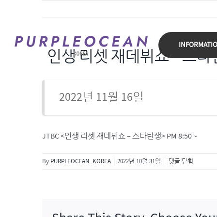
Skip
to
content
INFORMATI
인생 리셋 재데뷔쇼 – 스
2022년 11월 16일
JTBC <인생 리셋 재데뷔쇼 – 스타탄생> PM 8:50 ~
인
By
PURPLEOCEAN_KOREA
|
2022년 10월 31일
|
댓글 닫힘
생
리
셋
재
데