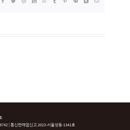
Facebook
Twitter
Reddit
LinkedIn
WhatsApp
Tumblr
Pinterest
Vk
Xing
이
메
일
호
42 |
통신판매업신고 2023-서울성동-1341호