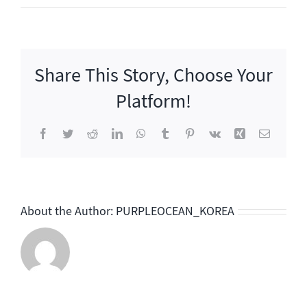
연]
SNL
코
리
Share This Story, Choose Your
아
시
Platform!
즌
4
Facebook
Twitter
Reddit
LinkedIn
WhatsApp
Tumblr
Pinterest
Vk
Xing
이
메
일
About the Author:
PURPLEOCEAN_KOREA