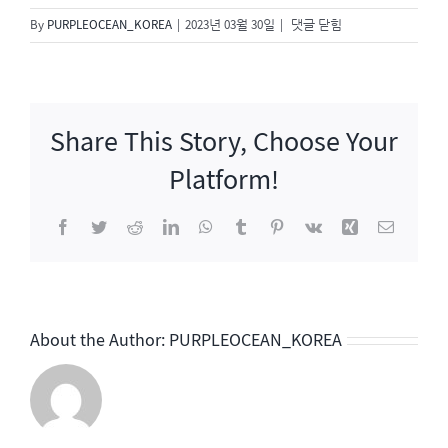
[출
By
PURPLEOCEAN_KOREA
|
2023년 03월 30일
|
댓글 닫힘
연]
유
퀴
즈
Share This Story, Choose Your
온
더
Platform!
블
럭
Facebook
Twitter
Reddit
LinkedIn
WhatsApp
Tumblr
Pinterest
Vk
Xing
이
메
일
About the Author:
PURPLEOCEAN_KOREA