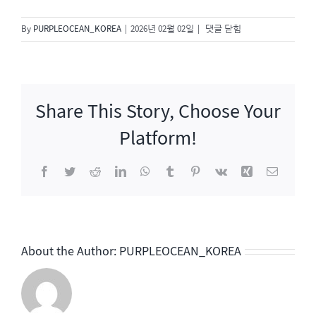
특
By
PURPLEOCEAN_KOREA
|
2026년 02월 02일
|
댓글 닫힘
집
콘
서
트
Share This Story, Choose Your
〈성
시
Platform!
경〉
Facebook
Twitter
Reddit
LinkedIn
WhatsApp
Tumblr
Pinterest
Vk
Xing
이
메
일
About the Author:
PURPLEOCEAN_KOREA