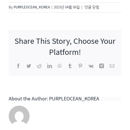
2023
By
PURPLEOCEAN_KOREA
|
2023년 04월 06일
|
댓글 닫힘
성
시
경
의
Share This Story, Choose Your
축
가
Platform!
콘
서
Facebook
Twitter
Reddit
LinkedIn
WhatsApp
Tumblr
Pinterest
Vk
Xing
이
트
메
일
About the Author:
PURPLEOCEAN_KOREA