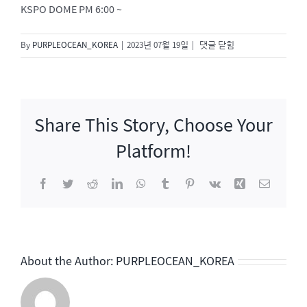
KSPO DOME PM 6:00 ~
2023
By
PURPLEOCEAN_KOREA
|
2023년 07월 19일
|
댓글 닫힘
성
시
경
with
Share This Story, Choose Your
friends
[자,
Platform!
오
늘
Facebook
Twitter
Reddit
LinkedIn
WhatsApp
Tumblr
Pinterest
Vk
Xing
이
은]
메
일
About the Author:
PURPLEOCEAN_KOREA