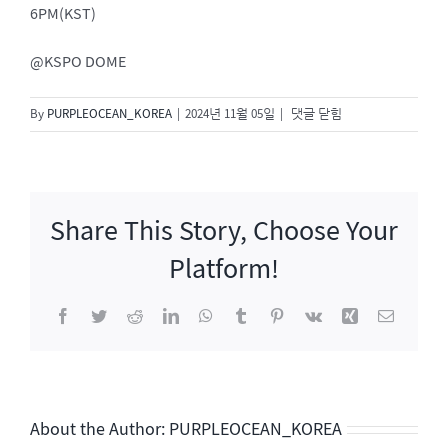
6PM(KST)
@KSPO DOME
2024
By
PURPLEOCEAN_KOREA
|
2024년 11월 05일
|
댓글 닫힘
성
시
경
연
Share This Story, Choose Your
말
콘
Platform!
서
트
Facebook
Twitter
Reddit
LinkedIn
WhatsApp
Tumblr
Pinterest
Vk
Xing
이
〈성
메
시
일
경〉
About the Author:
PURPLEOCEAN_KOREA