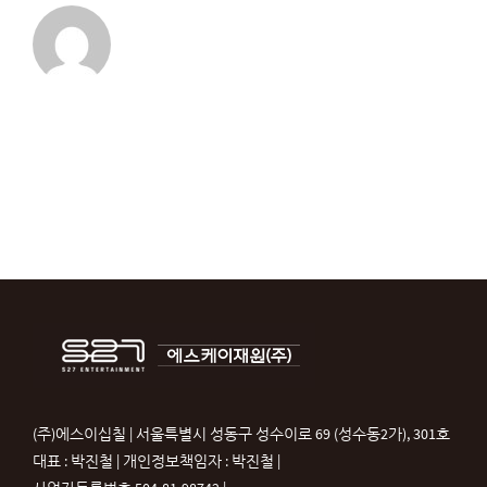
(주)에스이십칠 | 서울특별시 성동구 성수이로 69 (성수동2가), 301호
대표 : 박진철 | 개인정보책임자 : 박진철 |