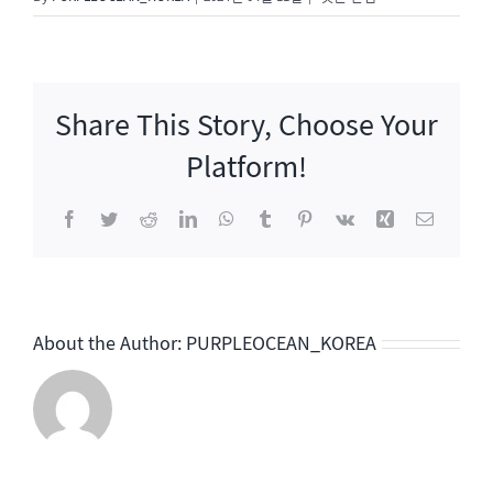
성
시
경
팬
Share This Story, Choose Your
미
팅
Platform!
“사
월”
Facebook
Twitter
Reddit
LinkedIn
WhatsApp
Tumblr
Pinterest
Vk
Xing
이
메
일
About the Author:
PURPLEOCEAN_KOREA