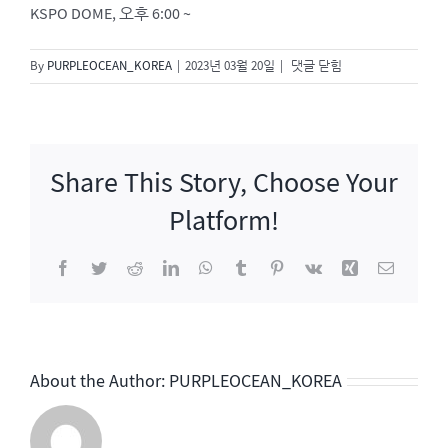
KSPO DOME, 오후 6:00 ~
제
By
PURPLEOCEAN_KOREA
|
2023년 03월 20일
|
댓글 닫힘
32
회
롯
데
Share This Story, Choose Your
면
세
Platform!
점
패
Facebook
Twitter
Reddit
LinkedIn
WhatsApp
Tumblr
Pinterest
Vk
Xing
이
밀
메
리
일
콘
서
트
About the Author:
PURPLEOCEAN_KOREA