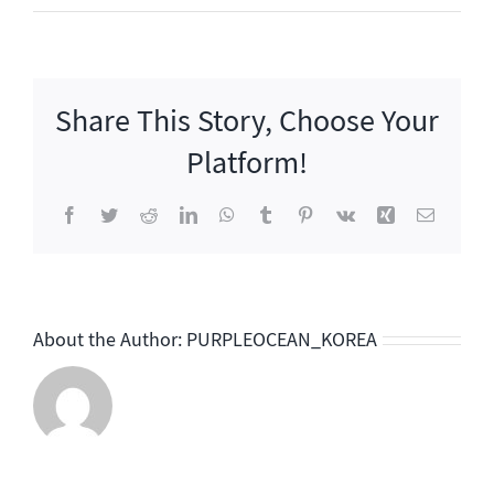
미
친
맛
집
Share This Story, Choose Your
Platform!
Facebook
Twitter
Reddit
LinkedIn
WhatsApp
Tumblr
Pinterest
Vk
Xing
이
메
일
About the Author:
PURPLEOCEAN_KOREA