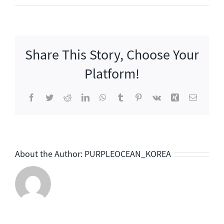
미
친
맛
집
Share This Story, Choose Your
Platform!
Facebook
Twitter
Reddit
LinkedIn
WhatsApp
Tumblr
Pinterest
Vk
Xing
이
메
일
About the Author:
PURPLEOCEAN_KOREA