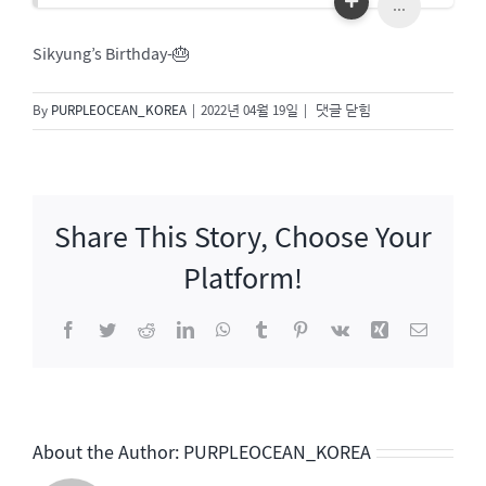
...
Sikyung’s Birthday-🎂
Sikyung’s
By
PURPLEOCEAN_KOREA
|
2022년 04월 19일
|
댓글 닫힘
Birthday-
🎂
Share This Story, Choose Your
Platform!
Facebook
Twitter
Reddit
LinkedIn
WhatsApp
Tumblr
Pinterest
Vk
Xing
이
메
일
About the Author:
PURPLEOCEAN_KOREA