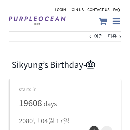
Skip
LOGIN
JOIN US
CONTACT US
FAQ
to
content
이전
다음
Sikyung’s Birthday-🎂
starts in
19608
days
2080년 04월 17일